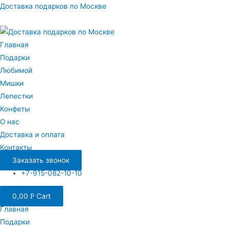
Перейти
Доставка подарков по Москве
к
содержимому
Главная
Подарки
Любимой
Мишки
Лепестки
Конфеты
О нас
Доставка и оплата
Контакты
Заказать звонок
+7-915-082-10-10
0,00
Cart
Р
Главная
Подарки