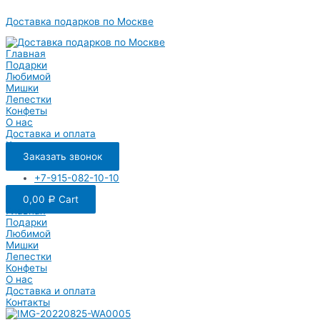
Перейти
Доставка подарков по Москве
к
содержимому
Главная
Подарки
Любимой
Мишки
Лепестки
Конфеты
О нас
Доставка и оплата
Контакты
Заказать звонок
+7-915-082-10-10
0,00
Cart
Р
Главная
Подарки
Любимой
Мишки
Лепестки
Конфеты
О нас
Доставка и оплата
Контакты