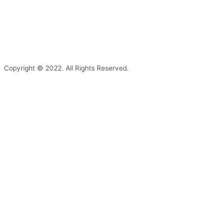
Copyright © 2022. All Rights Reserved.
Shopping cart
В корзине нет никаких продуктов!
Продолжить покупки
0
Заказать звонок
Заполните форму, мы свяжемся с Вами