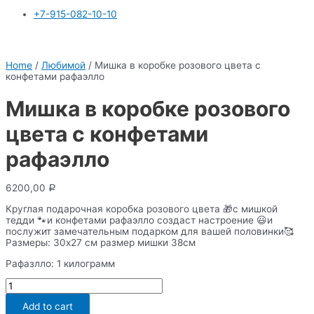
+7-915-082-10-10
Home
/
Любимой
/ Мишка в коробке розового цвета с
конфетами рафаэлло
Мишка в коробке розового
цвета с конфетами
рафаэлло
6200,00
Р
Круглая подарочная коробка розового цвета 🎁с мишкой
тедди 🐾и конфетами рафаэлло создаст настроение 😃и
послужит замечательным подарком для вашей половинки🥰
Размеры: 30х27 см размер мишки 38см
Рафазлло: 1 килограмм
Мишка
в
коробке
Add to cart