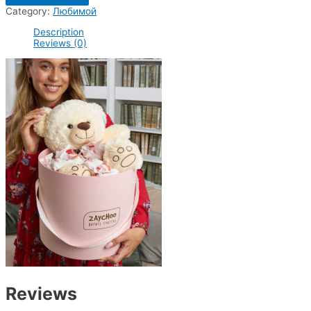
розового
Category:
Любимой
цвета
с
Description
конфетами
Reviews (0)
рафаэлло
quantity
Reviews