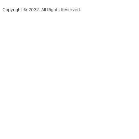
Copyright © 2022. All Rights Reserved.
Shopping cart
В корзине нет никаких продуктов!
Продолжить покупки
0
Заказать звонок
Заполните форму, мы свяжемся с Вами