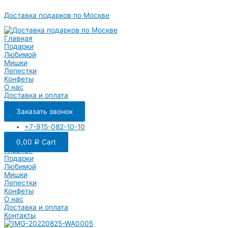
Перейти
Доставка подарков по Москве
к
содержимому
Главная
Подарки
Любимой
Мишки
Лепестки
Конфеты
О нас
Доставка и оплата
Контакты
Заказать звонок
+7-915-082-10-10
0,00
Cart
Р
Главная
Подарки
Любимой
Мишки
Лепестки
Конфеты
О нас
Доставка и оплата
Контакты